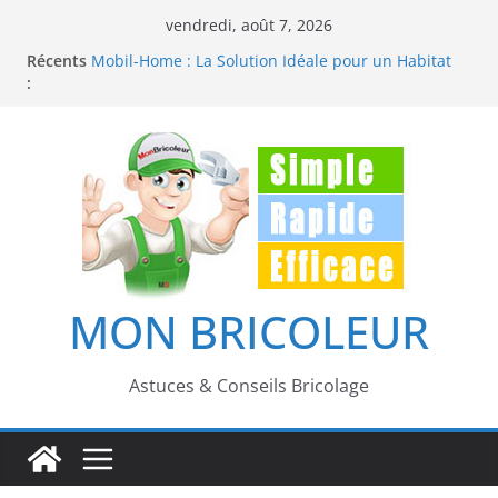
Passer
vendredi, août 7, 2026
au
Récents
Mobil-Home : La Solution Idéale pour un Habitat
contenu
:
de Loisirs Abordable et Confortable
Dératisation maison et ferme : méthodes efficaces
pour éliminer durablement rats et souris
Ajouter une Véranda : Guide Pratique pour
Agrandir Votre Maison
Comment réparer un trou dans un mur
Comment poser du parquet flottant : Le guide
complet du bricoleur
MON BRICOLEUR
Astuces & Conseils Bricolage