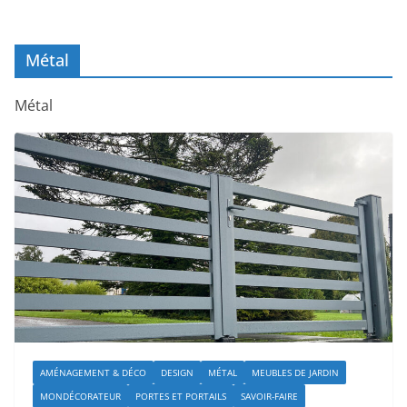
Métal
Métal
AMÉNAGEMENT & DÉCO
DESIGN
MÉTAL
MEUBLES DE JARDIN
MONDÉCORATEUR
PORTES ET PORTAILS
SAVOIR-FAIRE