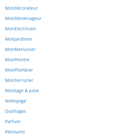
MonDécorateur
MonDéménageur
MonElectricien
MonJardinier
MonMenuisier
MonPeintre
MonPlombier
MonSerrurier
Montage & pose
Nettoyage
Outillages
Parfum
Peintures