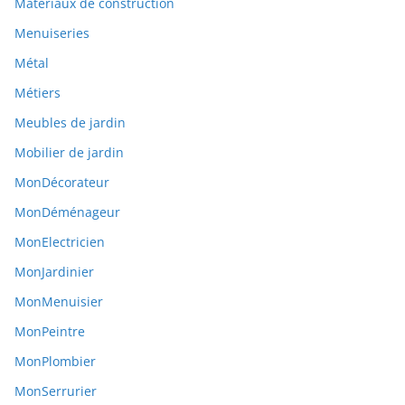
Matériaux de construction
Menuiseries
Métal
Métiers
Meubles de jardin
Mobilier de jardin
MonDécorateur
MonDéménageur
MonElectricien
MonJardinier
MonMenuisier
MonPeintre
MonPlombier
MonSerrurier