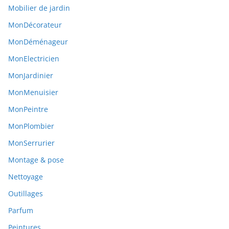
Mobilier de jardin
MonDécorateur
MonDéménageur
MonElectricien
MonJardinier
MonMenuisier
MonPeintre
MonPlombier
MonSerrurier
Montage & pose
Nettoyage
Outillages
Parfum
Peintures