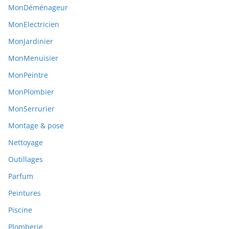
MonDéménageur
MonElectricien
MonJardinier
MonMenuisier
MonPeintre
MonPlombier
MonSerrurier
Montage & pose
Nettoyage
Outillages
Parfum
Peintures
Piscine
Plomberie