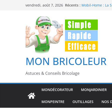
Passer
Récents :
Mobil-Home : La So
vendredi, août 7, 2026
au
Abordable et Conf
Dératisation mais
contenu
éliminer durablem
Ajouter une Véran
Maison
Comment réparer 
Comment poser du 
bricoleur
MON BRICOLEUR
Astuces & Conseils Bricolage
MONDÉCORATEUR
MONJARDINIER
MONPEINTRE
OUTILLAGES
NOS D