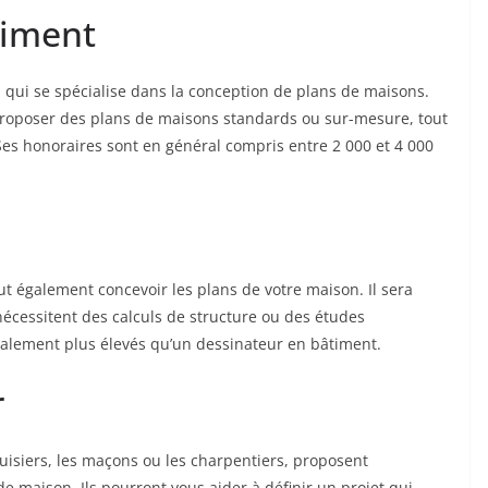
timent
 qui se spécialise dans la conception de plans de maisons.
 proposer des plans de maisons standards ou sur-mesure, tout
Ses honoraires sont en général compris entre 2 000 et 4 000
ut également concevoir les plans de votre maison. Il sera
nécessitent des calculs de structure ou des études
alement plus élevés qu’un dessinateur en bâtiment.
r
isiers, les maçons ou les charpentiers, proposent
 maison. Ils pourront vous aider à définir un projet qui