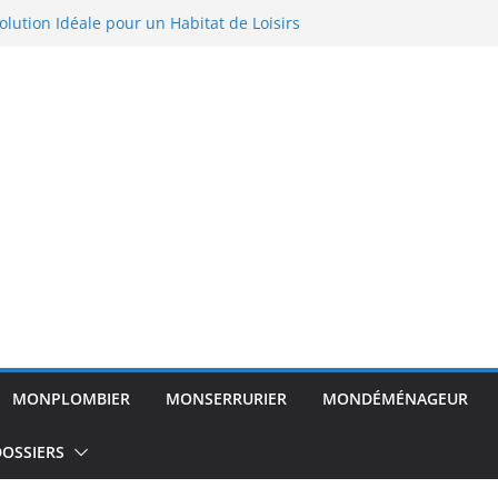
lution Idéale pour un Habitat de Loisirs
ortable
on et ferme : méthodes efficaces pour
ent rats et souris
da : Guide Pratique pour Agrandir Votre
un trou dans un mur
parquet flottant : Le guide complet du
MONPLOMBIER
MONSERRURIER
MONDÉMÉNAGEUR
OSSIERS