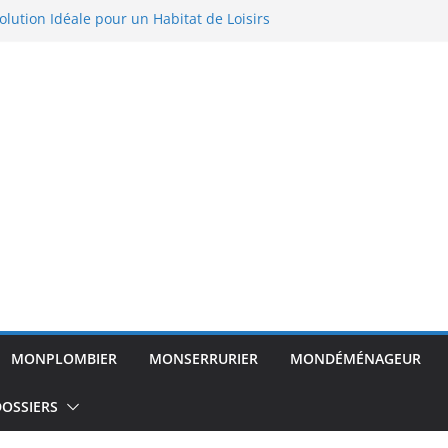
lution Idéale pour un Habitat de Loisirs
ortable
on et ferme : méthodes efficaces pour
ent rats et souris
da : Guide Pratique pour Agrandir Votre
un trou dans un mur
parquet flottant : Le guide complet du
MONPLOMBIER
MONSERRURIER
MONDÉMÉNAGEUR
OSSIERS