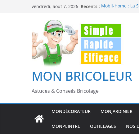
Passer
Récents :
Mobil-Home : La So
vendredi, août 7, 2026
au
Abordable et Conf
Dératisation mais
contenu
éliminer durablem
Ajouter une Véran
Maison
Comment réparer 
Comment poser du 
bricoleur
MON BRICOLEUR
Astuces & Conseils Bricolage
MONDÉCORATEUR
MONJARDINIER
MONPEINTRE
OUTILLAGES
NOS D