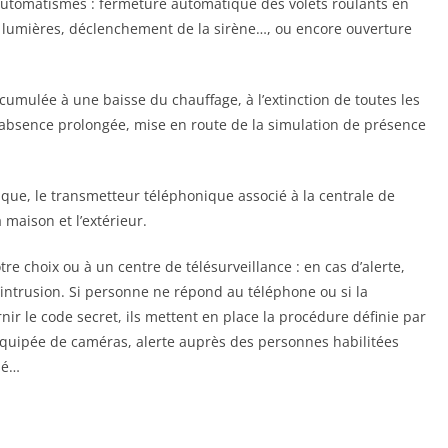
utomatismes : fermeture automatique des volets roulants en
les lumières, déclenchement de la sirène…, ou encore ouverture
 cumulée à une baisse du chauffage, à l’extinction de toutes les
d’absence prolongée, mise en route de la simulation de présence
ique, le transmetteur téléphonique associé à la centrale de
 maison et l’extérieur.
re choix ou à un centre de télésurveillance : en cas d’alerte,
’intrusion. Si personne ne répond au téléphone ou si la
r le code secret, ils mettent en place la procédure définie par
t équipée de caméras, alerte auprès des personnes habilitées
sé…